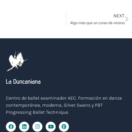
N
NEXT
Algo más que un curso de verano
La Duncaniana
Centro de ballet examinador AEC. Formación en danza
contemporánea, moderna, Silver Swans y PBT
Progressing Ballet Technique.
F
L
I
Y
P
a
i
n
o
i