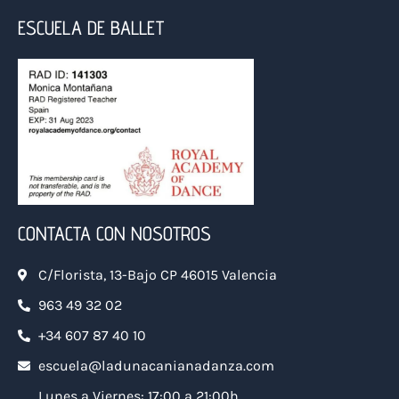
c
n
s
u
n
e
k
t
t
t
ESCUELA DE BALLET
b
e
a
u
e
o
d
g
b
r
o
i
r
e
e
k
n
a
s
m
t
CONTACTA CON NOSOTROS
C/Florista, 13-Bajo CP 46015 Valencia
963 49 32 02
+34 607 87 40 10
escuela@ladunacanianadanza.com
Lunes a Viernes: 17:00 a 21:00h